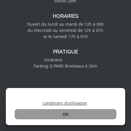
69006 Lyon
HORAIRES
Ouvert du lundi au mardi de 12h à 00h
du mercredi au vendredi de 12h à 01h
et le samedi 17h à 01h
PRATIQUE
Itinéraire
Google map
Parking Q PARK Brotteaux à 50m
En naviguant sur ce site, vous acceptez nos
conditions d’utilisation
.
OK